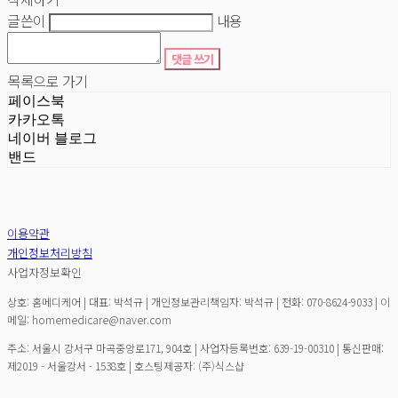
글쓴이
내용
댓글 쓰기
목록으로 가기
페이스북
카카오톡
네이버 블로그
밴드
이용약관
개인정보처리방침
사업자정보확인
상호: 홈메디케어 | 대표: 박석규 | 개인정보관리책임자: 박석규 | 전화: 070-8624-9033 | 이
메일: homemedicare@naver.com
주소: 서울시 강서구 마곡중앙로171, 904호 | 사업자등록번호:
639-19-00310
| 통신판매:
제2019 - 서울강서 - 1538호
| 호스팅제공자: (주)식스샵