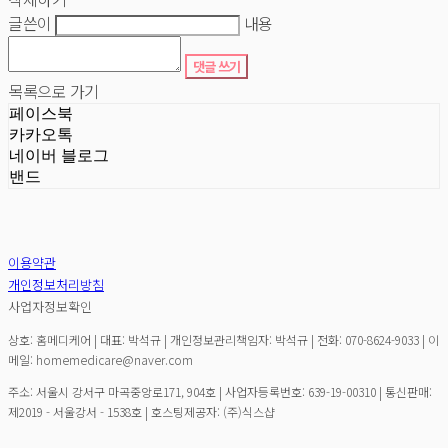
글쓴이
내용
댓글 쓰기
목록으로 가기
페이스북
카카오톡
네이버 블로그
밴드
이용약관
개인정보처리방침
사업자정보확인
상호: 홈메디케어 | 대표: 박석규 | 개인정보관리책임자: 박석규 | 전화: 070-8624-9033 | 이
메일: homemedicare@naver.com
주소: 서울시 강서구 마곡중앙로171, 904호 | 사업자등록번호:
639-19-00310
| 통신판매:
제2019 - 서울강서 - 1538호
| 호스팅제공자: (주)식스샵