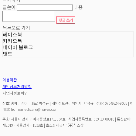
글쓴이
내용
댓글 쓰기
목록으로 가기
페이스북
카카오톡
네이버 블로그
밴드
이용약관
개인정보처리방침
사업자정보확인
상호: 홈메디케어 | 대표: 박석규 | 개인정보관리책임자: 박석규 | 전화: 070-8624-9033 | 이
메일: homemedicare@naver.com
주소: 서울시 강서구 마곡중앙로171, 904호 | 사업자등록번호:
639-19-00310
| 통신판매:
제2019 - 서울강서 - 1538호
| 호스팅제공자: (주)식스샵