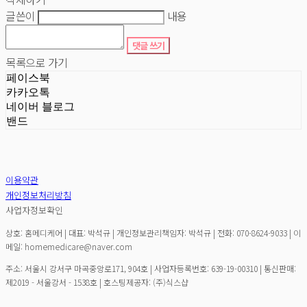
글쓴이
내용
댓글 쓰기
목록으로 가기
페이스북
카카오톡
네이버 블로그
밴드
이용약관
개인정보처리방침
사업자정보확인
상호: 홈메디케어 | 대표: 박석규 | 개인정보관리책임자: 박석규 | 전화: 070-8624-9033 | 이
메일: homemedicare@naver.com
주소: 서울시 강서구 마곡중앙로171, 904호 | 사업자등록번호:
639-19-00310
| 통신판매:
제2019 - 서울강서 - 1538호
| 호스팅제공자: (주)식스샵