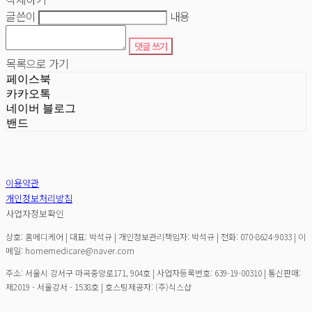
글쓴이
내용
댓글 쓰기
목록으로 가기
페이스북
카카오톡
네이버 블로그
밴드
이용약관
개인정보처리방침
사업자정보확인
상호: 홈메디케어 | 대표: 박석규 | 개인정보관리책임자: 박석규 | 전화: 070-8624-9033 | 이
메일: homemedicare@naver.com
주소: 서울시 강서구 마곡중앙로171, 904호 | 사업자등록번호:
639-19-00310
| 통신판매:
제2019 - 서울강서 - 1538호
| 호스팅제공자: (주)식스샵