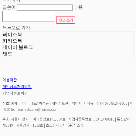
글쓴이
내용
댓글 쓰기
목록으로 가기
페이스북
카카오톡
네이버 블로그
밴드
이용약관
개인정보처리방침
사업자정보확인
상호: 홈메디케어 | 대표: 박석규 | 개인정보관리책임자: 박석규 | 전화: 070-8624-9033 | 이
메일: homemedicare@naver.com
주소: 서울시 강서구 마곡중앙로171, 904호 | 사업자등록번호:
639-19-00310
| 통신판매:
제2019 - 서울강서 - 1538호
| 호스팅제공자: (주)식스샵