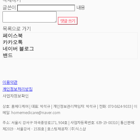
글쓴이
내용
댓글 쓰기
목록으로 가기
페이스북
카카오톡
네이버 블로그
밴드
이용약관
개인정보처리방침
사업자정보확인
상호: 홈메디케어 | 대표: 박석규 | 개인정보관리책임자: 박석규 | 전화: 070-8624-9033 | 이
메일: homemedicare@naver.com
주소: 서울시 강서구 마곡중앙로171, 904호 | 사업자등록번호:
639-19-00310
| 통신판매:
제2019 - 서울강서 - 1538호
| 호스팅제공자: (주)식스샵