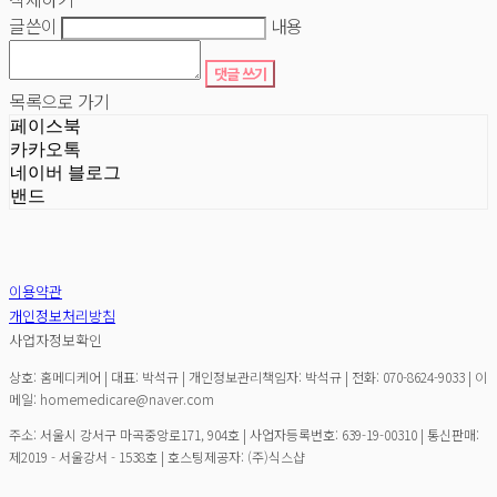
글쓴이
내용
댓글 쓰기
목록으로 가기
페이스북
카카오톡
네이버 블로그
밴드
이용약관
개인정보처리방침
사업자정보확인
상호: 홈메디케어 | 대표: 박석규 | 개인정보관리책임자: 박석규 | 전화: 070-8624-9033 | 이
메일: homemedicare@naver.com
주소: 서울시 강서구 마곡중앙로171, 904호 | 사업자등록번호:
639-19-00310
| 통신판매:
제2019 - 서울강서 - 1538호
| 호스팅제공자: (주)식스샵