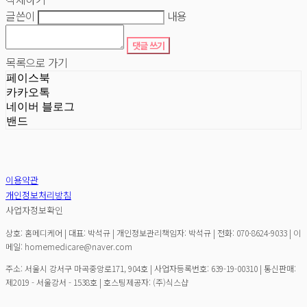
글쓴이
내용
댓글 쓰기
목록으로 가기
페이스북
카카오톡
네이버 블로그
밴드
이용약관
개인정보처리방침
사업자정보확인
상호: 홈메디케어 | 대표: 박석규 | 개인정보관리책임자: 박석규 | 전화: 070-8624-9033 | 이
메일: homemedicare@naver.com
주소: 서울시 강서구 마곡중앙로171, 904호 | 사업자등록번호:
639-19-00310
| 통신판매:
제2019 - 서울강서 - 1538호
| 호스팅제공자: (주)식스샵