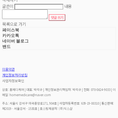
글쓴이
내용
댓글 쓰기
목록으로 가기
페이스북
카카오톡
네이버 블로그
밴드
이용약관
개인정보처리방침
사업자정보확인
상호: 홈메디케어 | 대표: 박석규 | 개인정보관리책임자: 박석규 | 전화: 070-8624-9033 | 이
메일: homemedicare@naver.com
주소: 서울시 강서구 마곡중앙로171, 904호 | 사업자등록번호:
639-19-00310
| 통신판매:
제2019 - 서울강서 - 1538호
| 호스팅제공자: (주)식스샵