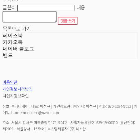
글쓴이
내용
댓글 쓰기
목록으로 가기
페이스북
카카오톡
네이버 블로그
밴드
이용약관
개인정보처리방침
사업자정보확인
상호: 홈메디케어 | 대표: 박석규 | 개인정보관리책임자: 박석규 | 전화: 070-8624-9033 | 이
메일: homemedicare@naver.com
주소: 서울시 강서구 마곡중앙로171, 904호 | 사업자등록번호:
639-19-00310
| 통신판매:
제2019 - 서울강서 - 1538호
| 호스팅제공자: (주)식스샵