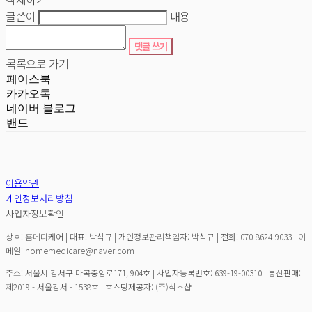
글쓴이
내용
댓글 쓰기
목록으로 가기
페이스북
카카오톡
네이버 블로그
밴드
이용약관
개인정보처리방침
사업자정보확인
상호: 홈메디케어 | 대표: 박석규 | 개인정보관리책임자: 박석규 | 전화: 070-8624-9033 | 이
메일: homemedicare@naver.com
주소: 서울시 강서구 마곡중앙로171, 904호 | 사업자등록번호:
639-19-00310
| 통신판매:
제2019 - 서울강서 - 1538호
| 호스팅제공자: (주)식스샵