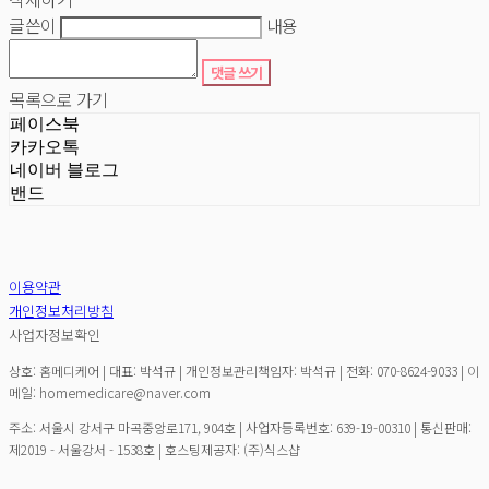
글쓴이
내용
댓글 쓰기
목록으로 가기
페이스북
카카오톡
네이버 블로그
밴드
이용약관
개인정보처리방침
사업자정보확인
상호: 홈메디케어 | 대표: 박석규 | 개인정보관리책임자: 박석규 | 전화: 070-8624-9033 | 이
메일: homemedicare@naver.com
주소: 서울시 강서구 마곡중앙로171, 904호 | 사업자등록번호:
639-19-00310
| 통신판매:
제2019 - 서울강서 - 1538호
| 호스팅제공자: (주)식스샵