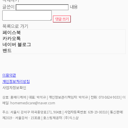
글쓴이
내용
댓글 쓰기
목록으로 가기
페이스북
카카오톡
네이버 블로그
밴드
이용약관
개인정보처리방침
사업자정보확인
상호: 홈메디케어 | 대표: 박석규 | 개인정보관리책임자: 박석규 | 전화: 070-8624-9033 | 이
메일: homemedicare@naver.com
주소: 서울시 강서구 마곡중앙로171, 904호 | 사업자등록번호:
639-19-00310
| 통신판매:
제2019 - 서울강서 - 1538호
| 호스팅제공자: (주)식스샵