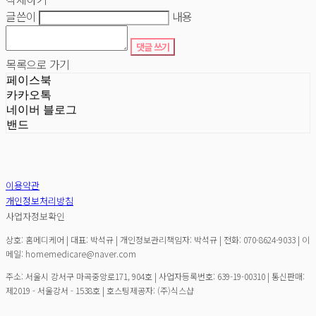
글쓴이
내용
댓글 쓰기
목록으로 가기
페이스북
카카오톡
네이버 블로그
밴드
이용약관
개인정보처리방침
사업자정보확인
상호: 홈메디케어 | 대표: 박석규 | 개인정보관리책임자: 박석규 | 전화: 070-8624-9033 | 이
메일: homemedicare@naver.com
주소: 서울시 강서구 마곡중앙로171, 904호 | 사업자등록번호:
639-19-00310
| 통신판매:
제2019 - 서울강서 - 1538호
| 호스팅제공자: (주)식스샵