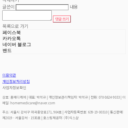
글쓴이
내용
댓글 쓰기
목록으로 가기
페이스북
카카오톡
네이버 블로그
밴드
이용약관
개인정보처리방침
사업자정보확인
상호: 홈메디케어 | 대표: 박석규 | 개인정보관리책임자: 박석규 | 전화: 070-8624-9033 | 이
메일: homemedicare@naver.com
주소: 서울시 강서구 마곡중앙로171, 904호 | 사업자등록번호:
639-19-00310
| 통신판매:
제2019 - 서울강서 - 1538호
| 호스팅제공자: (주)식스샵