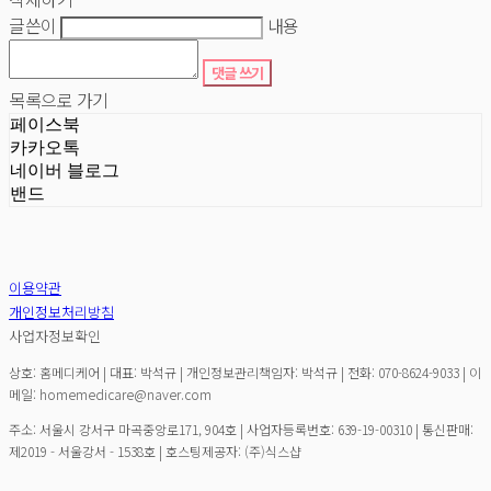
글쓴이
내용
댓글 쓰기
목록으로 가기
페이스북
카카오톡
네이버 블로그
밴드
이용약관
개인정보처리방침
사업자정보확인
상호: 홈메디케어 | 대표: 박석규 | 개인정보관리책임자: 박석규 | 전화: 070-8624-9033 | 이
메일: homemedicare@naver.com
주소: 서울시 강서구 마곡중앙로171, 904호 | 사업자등록번호:
639-19-00310
| 통신판매:
제2019 - 서울강서 - 1538호
| 호스팅제공자: (주)식스샵