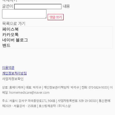
글쓴이
내용
댓글 쓰기
목록으로 가기
페이스북
카카오톡
네이버 블로그
밴드
이용약관
개인정보처리방침
사업자정보확인
상호: 홈메디케어 | 대표: 박석규 | 개인정보관리책임자: 박석규 | 전화: 070-8624-9033 | 이
메일: homemedicare@naver.com
주소: 서울시 강서구 마곡중앙로171, 904호 | 사업자등록번호:
639-19-00310
| 통신판매:
제2019 - 서울강서 - 1538호
| 호스팅제공자: (주)식스샵