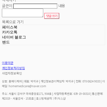
글쓴이
내용
댓글 쓰기
목록으로 가기
페이스북
카카오톡
네이버 블로그
밴드
이용약관
개인정보처리방침
사업자정보확인
상호: 홈메디케어 | 대표: 박석규 | 개인정보관리책임자: 박석규 | 전화: 070-8624-9033 | 이
메일: homemedicare@naver.com
주소: 서울시 강서구 마곡중앙로171, 904호 | 사업자등록번호:
639-19-00310
| 통신판매:
제2019 - 서울강서 - 1538호
| 호스팅제공자: (주)식스샵