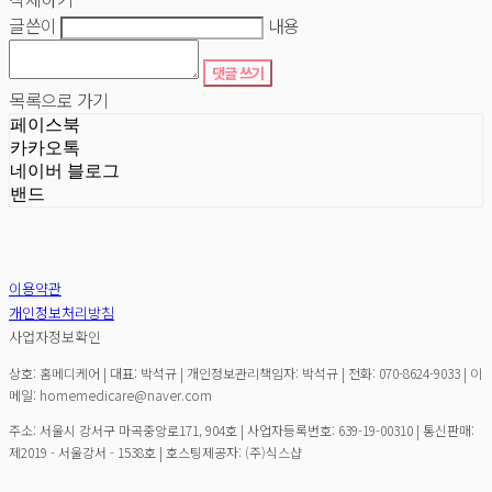
글쓴이
내용
댓글 쓰기
목록으로 가기
페이스북
카카오톡
네이버 블로그
밴드
이용약관
개인정보처리방침
사업자정보확인
상호: 홈메디케어 | 대표: 박석규 | 개인정보관리책임자: 박석규 | 전화: 070-8624-9033 | 이
메일: homemedicare@naver.com
주소: 서울시 강서구 마곡중앙로171, 904호 | 사업자등록번호:
639-19-00310
| 통신판매:
제2019 - 서울강서 - 1538호
| 호스팅제공자: (주)식스샵