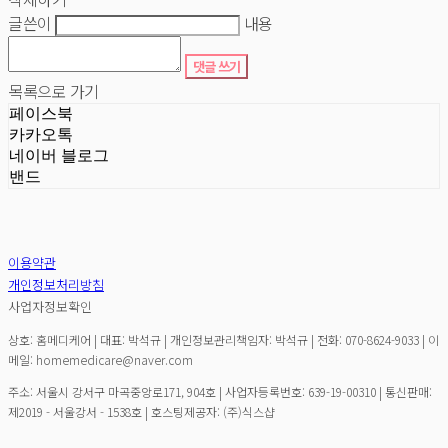
글쓴이
내용
댓글 쓰기
목록으로 가기
페이스북
카카오톡
네이버 블로그
밴드
이용약관
개인정보처리방침
사업자정보확인
상호: 홈메디케어 | 대표: 박석규 | 개인정보관리책임자: 박석규 | 전화: 070-8624-9033 | 이
메일: homemedicare@naver.com
주소: 서울시 강서구 마곡중앙로171, 904호 | 사업자등록번호:
639-19-00310
| 통신판매:
제2019 - 서울강서 - 1538호
| 호스팅제공자: (주)식스샵