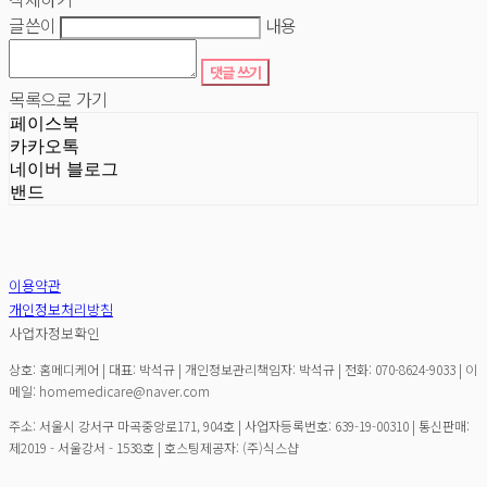
글쓴이
내용
댓글 쓰기
목록으로 가기
페이스북
카카오톡
네이버 블로그
밴드
이용약관
개인정보처리방침
사업자정보확인
상호: 홈메디케어 | 대표: 박석규 | 개인정보관리책임자: 박석규 | 전화: 070-8624-9033 | 이
메일: homemedicare@naver.com
주소: 서울시 강서구 마곡중앙로171, 904호 | 사업자등록번호:
639-19-00310
| 통신판매:
제2019 - 서울강서 - 1538호
| 호스팅제공자: (주)식스샵