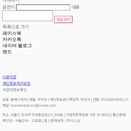
글쓴이
내용
댓글 쓰기
목록으로 가기
페이스북
카카오톡
네이버 블로그
밴드
이용약관
개인정보처리방침
사업자정보확인
상호: 홈메디케어 | 대표: 박석규 | 개인정보관리책임자: 박석규 | 전화: 070-8624-9033 | 이
메일: homemedicare@naver.com
주소: 서울시 강서구 마곡중앙로171, 904호 | 사업자등록번호:
639-19-00310
| 통신판매:
제2019 - 서울강서 - 1538호
| 호스팅제공자: (주)식스샵