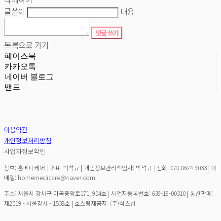
글쓴이
내용
댓글 쓰기
목록으로 가기
페이스북
카카오톡
네이버 블로그
밴드
이용약관
개인정보처리방침
사업자정보확인
상호: 홈메디케어 | 대표: 박석규 | 개인정보관리책임자: 박석규 | 전화: 070-8624-9033 | 이
메일: homemedicare@naver.com
주소: 서울시 강서구 마곡중앙로171, 904호 | 사업자등록번호:
639-19-00310
| 통신판매:
제2019 - 서울강서 - 1538호
| 호스팅제공자: (주)식스샵