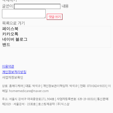
글쓴이
내용
댓글 쓰기
목록으로 가기
페이스북
카카오톡
네이버 블로그
밴드
이용약관
개인정보처리방침
사업자정보확인
상호: 홈메디케어 | 대표: 박석규 | 개인정보관리책임자: 박석규 | 전화: 070-8624-9033 | 이
메일: homemedicare@naver.com
주소: 서울시 강서구 마곡중앙로171, 904호 | 사업자등록번호:
639-19-00310
| 통신판매:
제2019 - 서울강서 - 1538호
| 호스팅제공자: (주)식스샵