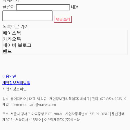
글쓴이
내용
댓글 쓰기
목록으로 가기
페이스북
카카오톡
네이버 블로그
밴드
이용약관
개인정보처리방침
사업자정보확인
상호: 홈메디케어 | 대표: 박석규 | 개인정보관리책임자: 박석규 | 전화: 070-8624-9033 | 이
메일: homemedicare@naver.com
주소: 서울시 강서구 마곡중앙로171, 904호 | 사업자등록번호:
639-19-00310
| 통신판매:
제2019 - 서울강서 - 1538호
| 호스팅제공자: (주)식스샵