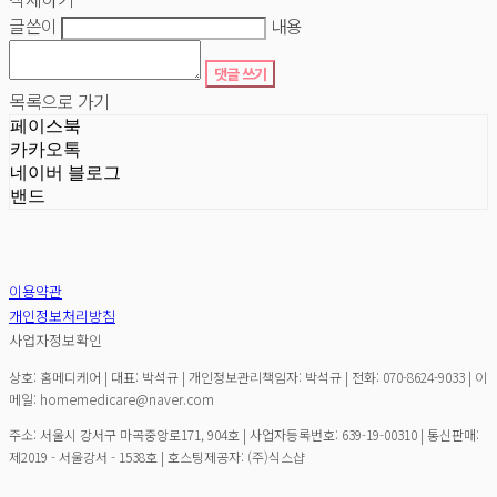
글쓴이
내용
댓글 쓰기
목록으로 가기
페이스북
카카오톡
네이버 블로그
밴드
이용약관
개인정보처리방침
사업자정보확인
상호: 홈메디케어 | 대표: 박석규 | 개인정보관리책임자: 박석규 | 전화: 070-8624-9033 | 이
메일: homemedicare@naver.com
주소: 서울시 강서구 마곡중앙로171, 904호 | 사업자등록번호:
639-19-00310
| 통신판매:
제2019 - 서울강서 - 1538호
| 호스팅제공자: (주)식스샵