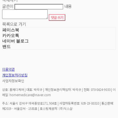
글쓴이
내용
댓글 쓰기
목록으로 가기
페이스북
카카오톡
네이버 블로그
밴드
이용약관
개인정보처리방침
사업자정보확인
상호: 홈메디케어 | 대표: 박석규 | 개인정보관리책임자: 박석규 | 전화: 070-8624-9033 | 이
메일: homemedicare@naver.com
주소: 서울시 강서구 마곡중앙로171, 904호 | 사업자등록번호:
639-19-00310
| 통신판매:
제2019 - 서울강서 - 1538호
| 호스팅제공자: (주)식스샵