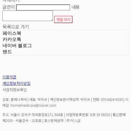
글쓴이
내용
댓글 쓰기
목록으로 가기
페이스북
카카오톡
네이버 블로그
밴드
이용약관
개인정보처리방침
사업자정보확인
상호: 홈메디케어 | 대표: 박석규 | 개인정보관리책임자: 박석규 | 전화: 070-8624-9033 | 이
메일: homemedicare@naver.com
주소: 서울시 강서구 마곡중앙로171, 904호 | 사업자등록번호:
639-19-00310
| 통신판매:
제2019 - 서울강서 - 1538호
| 호스팅제공자: (주)식스샵