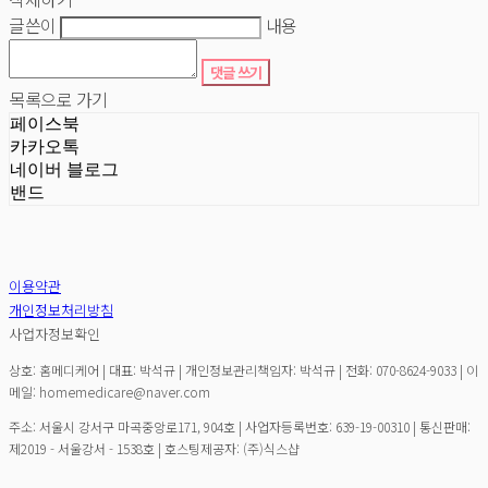
글쓴이
내용
댓글 쓰기
목록으로 가기
페이스북
카카오톡
네이버 블로그
밴드
이용약관
개인정보처리방침
사업자정보확인
상호: 홈메디케어 | 대표: 박석규 | 개인정보관리책임자: 박석규 | 전화: 070-8624-9033 | 이
메일: homemedicare@naver.com
주소: 서울시 강서구 마곡중앙로171, 904호 | 사업자등록번호:
639-19-00310
| 통신판매:
제2019 - 서울강서 - 1538호
| 호스팅제공자: (주)식스샵