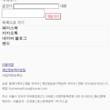
글쓴이
내용
댓글 쓰기
목록으로 가기
페이스북
카카오톡
네이버 블로그
밴드
이용약관
개인정보처리방침
사업자정보확인
상호: 홈메디케어 | 대표: 박석규 | 개인정보관리책임자: 박석규 | 전화: 070-8624-9033 | 이
메일: homemedicare@naver.com
주소: 서울시 강서구 마곡중앙로171, 904호 | 사업자등록번호:
639-19-00310
| 통신판매:
제2019 - 서울강서 - 1538호
| 호스팅제공자: (주)식스샵