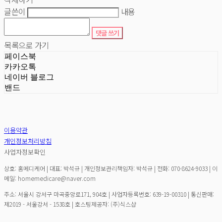
글쓴이
내용
댓글 쓰기
목록으로 가기
페이스북
카카오톡
네이버 블로그
밴드
이용약관
개인정보처리방침
사업자정보확인
상호: 홈메디케어 | 대표: 박석규 | 개인정보관리책임자: 박석규 | 전화: 070-8624-9033 | 이
메일: homemedicare@naver.com
주소: 서울시 강서구 마곡중앙로171, 904호 | 사업자등록번호:
639-19-00310
| 통신판매:
제2019 - 서울강서 - 1538호
| 호스팅제공자: (주)식스샵