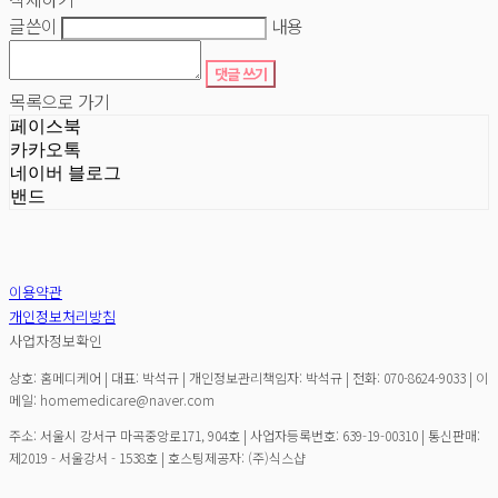
글쓴이
내용
댓글 쓰기
목록으로 가기
페이스북
카카오톡
네이버 블로그
밴드
이용약관
개인정보처리방침
사업자정보확인
상호: 홈메디케어 | 대표: 박석규 | 개인정보관리책임자: 박석규 | 전화: 070-8624-9033 | 이
메일: homemedicare@naver.com
주소: 서울시 강서구 마곡중앙로171, 904호 | 사업자등록번호:
639-19-00310
| 통신판매:
제2019 - 서울강서 - 1538호
| 호스팅제공자: (주)식스샵