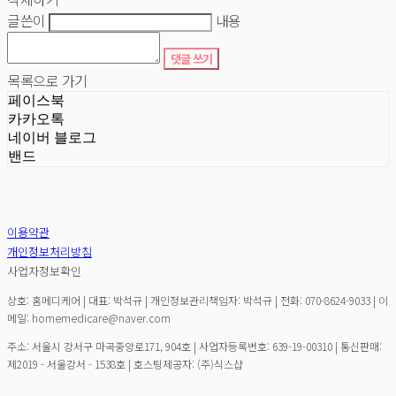
글쓴이
내용
댓글 쓰기
목록으로 가기
페이스북
카카오톡
네이버 블로그
밴드
이용약관
개인정보처리방침
사업자정보확인
상호: 홈메디케어 | 대표: 박석규 | 개인정보관리책임자: 박석규 | 전화: 070-8624-9033 | 이
메일: homemedicare@naver.com
주소: 서울시 강서구 마곡중앙로171, 904호 | 사업자등록번호:
639-19-00310
| 통신판매:
제2019 - 서울강서 - 1538호
| 호스팅제공자: (주)식스샵