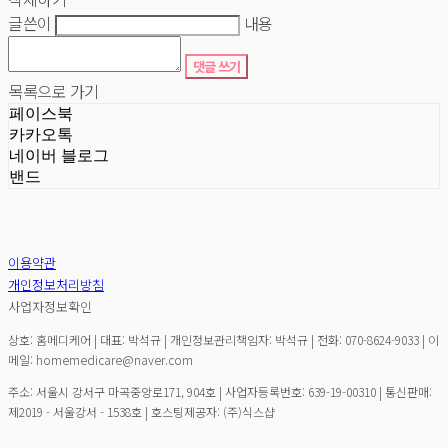
글쓴이
내용
댓글 쓰기
목록으로 가기
페이스북
카카오톡
네이버 블로그
밴드
이용약관
개인정보처리방침
사업자정보확인
상호: 홈메디케어 | 대표: 박석규 | 개인정보관리책임자: 박석규 | 전화: 070-8624-9033 | 이
메일: homemedicare@naver.com
주소: 서울시 강서구 마곡중앙로171, 904호 | 사업자등록번호:
639-19-00310
| 통신판매:
제2019 - 서울강서 - 1538호
| 호스팅제공자: (주)식스샵