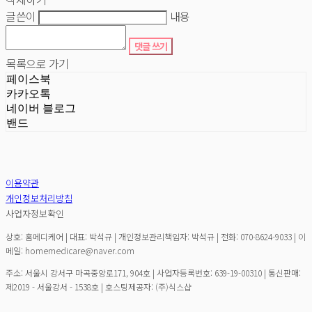
글쓴이
내용
댓글 쓰기
목록으로 가기
페이스북
카카오톡
네이버 블로그
밴드
이용약관
개인정보처리방침
사업자정보확인
상호: 홈메디케어 | 대표: 박석규 | 개인정보관리책임자: 박석규 | 전화: 070-8624-9033 | 이
메일: homemedicare@naver.com
주소: 서울시 강서구 마곡중앙로171, 904호 | 사업자등록번호:
639-19-00310
| 통신판매:
제2019 - 서울강서 - 1538호
| 호스팅제공자: (주)식스샵