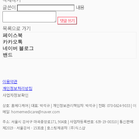
글쓴이
내용
댓글 쓰기
목록으로 가기
페이스북
카카오톡
네이버 블로그
밴드
이용약관
개인정보처리방침
사업자정보확인
상호: 홈메디케어 | 대표: 박석규 | 개인정보관리책임자: 박석규 | 전화: 070-8624-9033 | 이
메일: homemedicare@naver.com
주소: 서울시 강서구 마곡중앙로171, 904호 | 사업자등록번호:
639-19-00310
| 통신판매:
제2019 - 서울강서 - 1538호
| 호스팅제공자: (주)식스샵